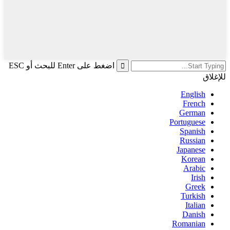
اضغط على Enter للبحث أو ESC
للإغلاق
English
French
German
Portuguese
Spanish
Russian
Japanese
Korean
Arabic
Irish
Greek
Turkish
Italian
Danish
Romanian