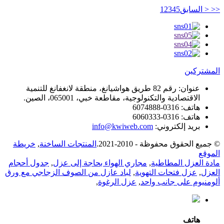
<<
< السابق
5
4
3
2
1
المشتركين
عنوان:
رقم 82 طريق هواشيانغ، منطقة لانغفانغ للتنمية
الاقتصادية والتكنولوجية، مقاطعة خبي، 065001، الصين.
هاتف:
0316-6074888
هاتف:
0316-6060333
بريد إلكتروني:
info@kwiweb.com
© جميع الحقوق محفوظة - 2010-2021.
المنتجات الساخنة
,
خريطة
الموقع
مادة العزل المطاطية
,
مجاري الهواء بحاجة إلى عزل
,
جدول أحجام
العزل
,
عزل فتحات التهوية
,
لباد عازل من الصوف الزجاجي مع ورق
ألومنيوم على جانب واحد
,
عزل الرغوة
,
هاتف