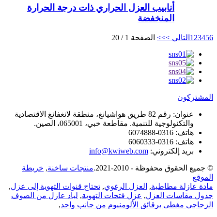
أنابيب العزل الحراري ذات درجة الحرارة
المنخفضة
6
5
4
3
2
1
التالي >
>>
الصفحة 1 / 20
المشتركون
عنوان:
رقم 82 طريق هواشيانغ، منطقة لانغفانغ الاقتصادية
والتكنولوجية للتنمية. مقاطعة خبي، 065001، الصين.
هاتف:
0316-6074888
هاتف:
0316-6060333
بريد إلكتروني:
info@kwiweb.com
© جميع الحقوق محفوظة - 2010-2021.
منتجات ساخنة
,
خريطة
الموقع
مادة عازلة مطاطية
,
العزل الرغوي
,
تحتاج قنوات التهوية إلى عزل
,
جدول مقاسات العزل
,
عزل فتحات التهوية
,
لباد عازل من الصوف
الزجاجي مغطى برقائق الألومنيوم من جانب واحد
,