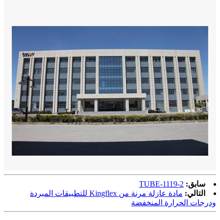
سابق:
TUBE-1119-2
التالي:
مادة عازلة مرنة من Kingflex للتطبيقات المبردة
ودرجات الحرارة المنخفضة