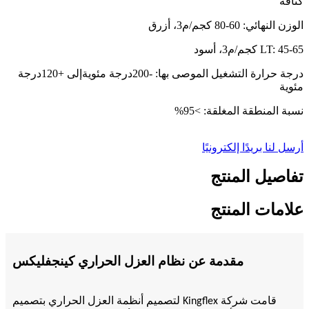
كثافة
الوزن النهائي: 60-80 كجم/م3، أزرق
LT: 45-65 كجم/م3، أسود
درجة حرارة التشغيل الموصى بها: -200
درجة مئوية
إلى +120
درجة
مئوية
نسبة المنطقة المغلقة: >95%
أرسل لنا بريدًا إلكترونيًا
تفاصيل المنتج
علامات المنتج
مقدمة عن نظام العزل الحراري كينجفليكس
قامت شركة Kingflex لتصميم أنظمة العزل الحراري بتصميم