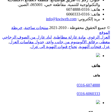
والتكنولوجية للتنمية. مقاطعة خبي، 065001، الصين.
هاتف:
0316-6074888
هاتف:
0316-6060333
بريد إلكتروني:
info@kwiweb.com
© جميع الحقوق محفوظة - 2010-2021.
منتجات ساخنة
,
خريطة
الموقع
العزل الرغوي
,
مادة عازلة مطاطية
,
لباد عازل من الصوف الزجاجي
مغطى برقائق الألومنيوم من جانب واحد
,
جدول مقاسات العزل
,
عزل فتحات التهوية
,
تحتاج قنوات التهوية إلى عزل
,
هاتف
هاتف
0316-6074888
0316-6060333