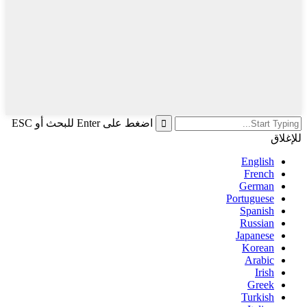
اضغط على Enter للبحث أو ESC
للإغلاق
English
French
German
Portuguese
Spanish
Russian
Japanese
Korean
Arabic
Irish
Greek
Turkish