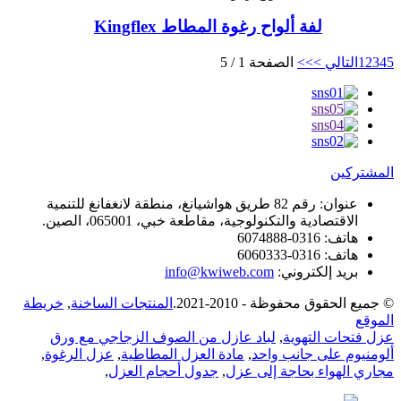
لفة ألواح رغوة المطاط Kingflex
5
4
3
2
1
التالي >
>>
الصفحة 1 / 5
المشتركين
عنوان:
رقم 82 طريق هواشيانغ، منطقة لانغفانغ للتنمية
الاقتصادية والتكنولوجية، مقاطعة خبي، 065001، الصين.
هاتف:
0316-6074888
هاتف:
0316-6060333
بريد إلكتروني:
info@kwiweb.com
© جميع الحقوق محفوظة - 2010-2021.
المنتجات الساخنة
,
خريطة
الموقع
عزل فتحات التهوية
,
لباد عازل من الصوف الزجاجي مع ورق
ألومنيوم على جانب واحد
,
مادة العزل المطاطية
,
عزل الرغوة
,
مجاري الهواء بحاجة إلى عزل
,
جدول أحجام العزل
,