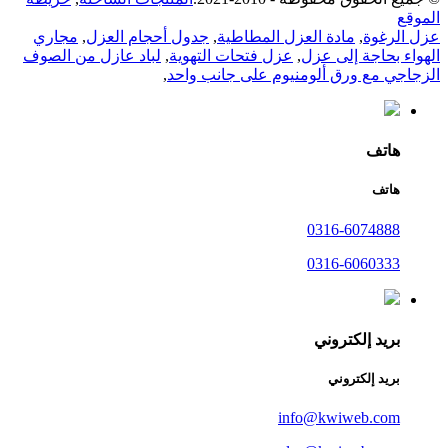
الموقع
عزل الرغوة
,
مادة العزل المطاطية
,
جدول أحجام العزل
,
مجاري
الهواء بحاجة إلى عزل
,
عزل فتحات التهوية
,
لباد عازل من الصوف
الزجاجي مع ورق ألومنيوم على جانب واحد
,
هاتف
هاتف
0316-6074888
0316-6060333
بريد إلكتروني
بريد إلكتروني
info@kwiweb.com