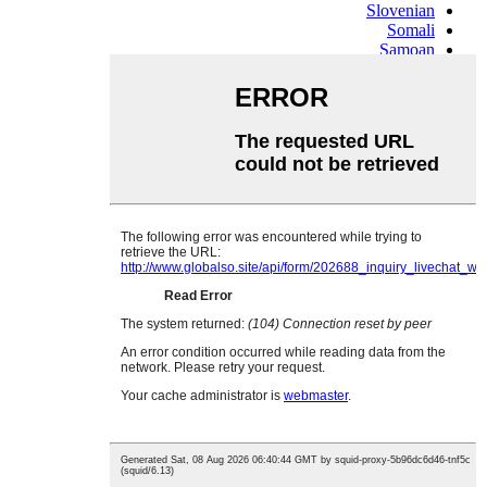
Slovenian
Somali
Samoan
Scots Gaelic
Shona
Sindhi
Sundanese
Swahili
Tajik
Tamil
Telugu
Thai
Ukrainian
Urdu
Uzbek
Vietnamese
Welsh
Xhosa
Yiddish
Yoruba
Zulu
Kinyarwanda
Tatar
Oriya
Turkmen