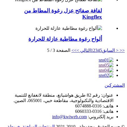
لفافة صفائح عزل رغوة المطاط من
Kingflex
ألواح رغوة مطاطية عازلة للحرارة
<<
< السابق
5
4
3
2
1
التالي >
>>
الصفحة 3 / 5
المشتركين
عنوان:
رقم 82 طريق هواشيانغ، منطقة لانغفانغ للتنمية
الاقتصادية والتكنولوجية، مقاطعة خبي، 065001، الصين.
هاتف:
0316-6074888
هاتف:
0316-6060333
بريد إلكتروني:
info@kwiweb.com
© جميع الحقوق محفوظة - 2010-2021.
المنتجات الساخنة
,
خريطة